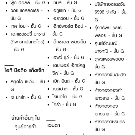
ฟู้ด ฮอลล์ - ชั้น G
เทมส์ - ชั้น G
บริษัททองแสงชัย
วอช แกลลอเรีย -
เอทูแซท - ชั้น G
6996 จำกัด - ชั้น
ชั้น G
เอราวอน - ชั้น G
G
เทค โฮม - ชั้น G
เอ็กซ์พอร์ต ช็อป -
รุ่งทรัพย์ เพชร
แอคเซสซอรี่ บาซาร์
ชั้น G
พลอย - ชั้น G
(ดีพาร์ทเม้นท์สโตร์)
เอ็กซ์แอล ฟอร์เม็น
ศูนย์อัญมณี
- ชั้น G
- ชั้น G
บางกะปิ - ชั้น G
เฮฟวี่ ชูว์ - ชั้น G
สุพรเพชรพลอย -
แดปเปอร์ เอ็กซ์คลู
ชั้น G
ไอที มือถือ แก็ดเจ็ท
ซีฟ - ชั้น G
ห้างทองจิ้นฮะเฮง -
แม็ค ยีนส์ - ชั้น G
สตูดิโอ เซเว่น - ชั้น
ชั้น G
แวร์เฮ้าส์ - ชั้น G
G
ห้างทองทองคำ
โรเบอโต้ - ชั้น G
เจ มาร์ท - ชั้น G
เยาวราช - ชั้น G
ไคร่า - ชั้น G
ห้างทองทอง
เยาวราช - ชั้น G
ร้านค้าอื่นๆ ใน
ห้างทองวัชรินทร์ -
แว่นตา
ศูนย์การค้า
ชั้น G