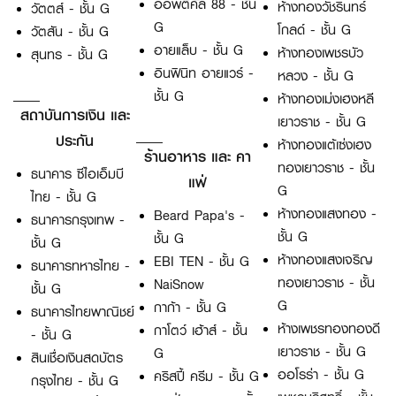
ออพติคัล 88 - ชั้น
ห้างทองวัชรินทร์
วัตตส์ - ชั้น G
G
โกลด์ - ชั้น G
วัตสัน - ชั้น G
อายแล็บ - ชั้น G
ห้างทองเพชรบัว
สุนทร - ชั้น G
อินฟินิท อายแวร์ -
หลวง - ชั้น G
ชั้น G
ห้างทองเม่งเฮงหลี
สถาบันการเงิน และ
เยาวราช - ชั้น G
ประกัน
ห้างทองแต้เซ่งเฮง
ร้านอาหาร และ คา
ทองเยาวราช - ชั้น
ธนาคาร ซีไอเอ็มบี
แฟ่
G
ไทย - ชั้น G
ห้างทองแสงทอง -
Beard Papa's -
ธนาคารกรุงเทพ -
ชั้น G
ชั้น G
ชั้น G
ห้างทองแสงเจริญ
EBI TEN - ชั้น G
ธนาคารทหารไทย -
ทองเยาวราช - ชั้น
NaiSnow
ชั้น G
G
กาก้า - ชั้น G
ธนาคารไทยพาณิชย์
ห้างเพชรทองทองดี
กาโตว์ เฮ้าส์ - ชั้น
- ชั้น G
เยาวราช - ชั้น G
G
สินเชื่อเงินสดบัตร
ออโรร่า - ชั้น G
คริสปี้ ครีม - ชั้น G
กรุงไทย - ชั้น G