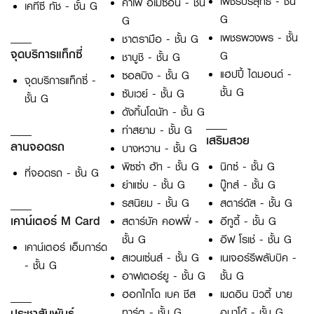
เพชรบริสุทธิ์ - ชั้น
คาเฟ่ อเมซอน - ชั้น
เคทีซี ทัช - ชั้น G
G
G
เพชรพวงพร - ชั้น
ชาตรามือ - ชั้น G
จุดบริการแท็กซี่
G
ชาบูชิ - ชั้น G
แฮปปี้ ไดมอนด์ -
ซอลบิง - ชั้น G
จุดบริการแท็กซี่ -
ชั้น G
ซับเวย์ - ชั้น G
ชั้น G
ดังกิ้นโดนัท - ชั้น G
ท่าสยาม - ชั้น G
เสริมสวย
ลานจอดรถ
บางหวาน - ชั้น G
พิซซ่า ฮัท - ชั้น G
นิกซ์ - ชั้น G
ที่จอดรถ - ชั้น G
ยำแซ่บ - ชั้น G
บู๊ทส์ - ชั้น G
รสนิยม - ชั้น G
สตาร์ดัส - ชั้น G
เคาน์เตอร์ M Card
สตาร์บัค คอฟฟี่ -
อีทูดี้ - ชั้น G
ชั้น G
อีฟ โรเช่ - ชั้น G
เคาน์เตอร์ เอ็มการ์ด
สเวนเซ่นส์ - ชั้น G
เนเจอร์รีพลับบิค -
- ชั้น G
อาฟเตอร์ยู - ชั้น G
ชั้น G
ฮอกไกโด เบค ชีส
เมดอิน บิวตี้ บาย
ประชาสัมพันธ์
ทาร์ต - ชั้น G
อมาโด้ - ชั้น G