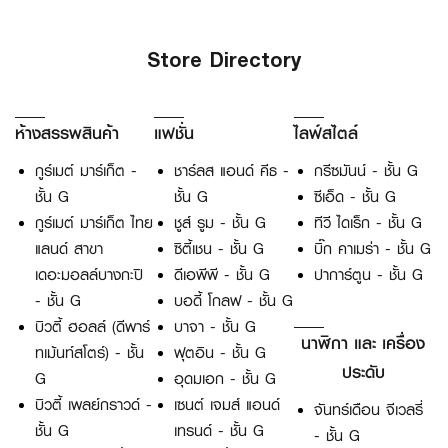
Store Directory
ห้างสรรพสินค้า
แฟชั่น
ไลฟ์สไตล์
กูร์เมต์ มาร์เก็ต -
ชาร์ลส แอนด์ คีธ -
กรีซมันน์ - ชั้น G
ชั้น G
ชั้น G
ซีเอ็ด - ชั้น G
กูร์เมต์ มาร์เก็ต ไทย
ชูส์ รูม - ชั้น G
ทีวี ไดเร็ก - ชั้น G
แลนด์ สาขา
ซิตี้เชน - ชั้น G
บิ๊ก คาเมร่า - ชั้น G
เดอะมอลล์บางกะปิ
ดีเอพีพี - ชั้น G
ปาการ์ตูน - ชั้น G
- ชั้น G
บอดี้ โกลฟ - ชั้น G
บิวตี้ ฮอลล์ (ดีพาร์
บาจา - ชั้น G
นาฬิกา และ เครื่อง
ทเม้นท์สโตร์) - ชั้น
ฟุตอิน - ชั้น G
ประดับ
G
อุดมเอก - ชั้น G
บิวตี้ เพลย์กราวด์ -
เซนต์ เจมส์ แอนด์
จันทร์เดือน จีเวลรี่
ชั้น G
เทรนด์ - ชั้น G
- ชั้น G