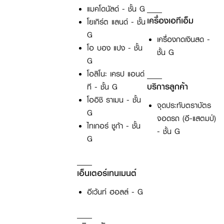
แมคโดนัลด์ - ชั้น G
เครื่องเอทีเอ็ม
โยเกิร์ต แลนด์ - ชั้น
G
เครื่องกดเงินสด -
โอ บอง แปง - ชั้น
ชั้น G
G
โอลิโนะ เครป แอนด์
บริการลูกค้า
ที - ชั้น G
โออิชิ ราเมน - ชั้น
จุดประทับตราบัตร
G
จอดรถ (อี-แสตมป์)
ไทเกอร์ ชูก้า - ชั้น
- ชั้น G
G
เอ็นเตอร์เทนเมนต์
อีเว้นท์ ฮอลล์ - G