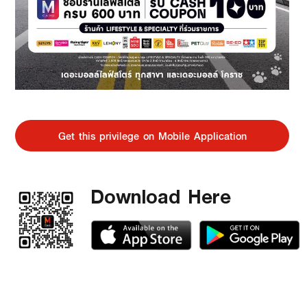
Get this privilege on Mobile Application
Download Here