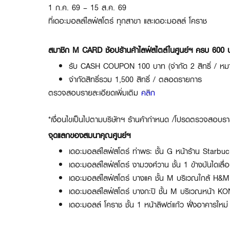
1 ก.ค. 69 – 15 ส.ค. 69
ที่เดอะมอลล์ไลฟ์สโตร์ ทุกสาขา และเดอะมอลล์ โคราช
สมาชิก M CARD ช้อปร้านค้าไลฟ์สไตล์ในศูนย์ฯ ครบ 600
รับ CASH COUPON 100 บาท (จำกัด 2 สิทธิ์ / หมาย
จำกัดสิทธิ์รวม 1,500 สิทธิ์ / ตลอดรายการ
ตรวจสอบรายละเอียดเพิ่มเติม
คลิก
*เงื่อนไขเป็นไปตามบริษัทฯ ร้านค้ากำหนด /โปรดตรวจสอบร
จุดแลกของสมนาคุณศูนย์ฯ
เดอะมอลล์ไลฟ์สโตร์ ท่าพระ ชั้น G หน้าร้าน Starbu
เดอะมอลล์ไลฟ์สโตร์ งามวงศ์วาน ชั้น 1 ข้างบันไดเลื่อน
เดอะมอลล์ไลฟ์สโตร์ บางแค ชั้น M บริเวณใกล้ H&M
เดอะมอลล์ไลฟ์สโตร์ บางกะปิ ชั้น M บริเวณหน้า 
เดอะมอลล์ โคราช ชั้น 1 หน้าลิฟต์แก้ว ฝั่งอาคารใหม่