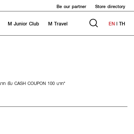
Be our partner
Store directory
M Junior Club
M Travel
EN
|
TH
00 บาท รับ CASH COUPON 100 บาท*