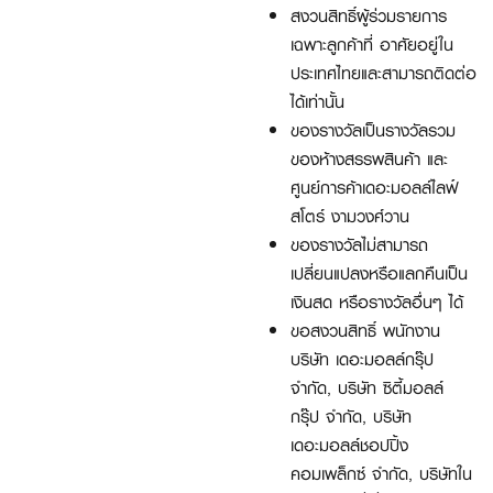
สงวนสิทธิ์ผู้ร่วมรายการ
เฉพาะลูกค้าที่ อาศัยอยู่ใน
ประเทศไทยและสามารถติดต่อ
ได้เท่านั้น
ของรางวัลเป็นรางวัลรวม
ของห้างสรรพสินค้า และ
ศูนย์การค้าเดอะมอลล์ไลฟ์
สโตร์ งามวงศ์วาน
ของรางวัลไม่สามารถ
เปลี่ยนแปลงหรือแลกคืนเป็น
เงินสด หรือรางวัลอื่นๆ ได้
ขอสงวนสิทธิ์ พนักงาน
บริษัท เดอะมอลล์กรุ๊ป
จำกัด, บริษัท ซิตี้มอลล์
กรุ๊ป จำกัด, บริษัท
เดอะมอลล์ชอปปิ้ง
คอมเพล็กซ์ จำกัด, บริษัทใน