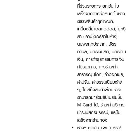
ที่ร่วมรายการ ยกเว้น ใบ
เสร็จจากการซื้อสินค้าในห้าง
สรรพสินค้าทุกแผนก,
เครื่องดื่มแอลกอฮอล์, บุหรี่,
ยา (เคาน์เตอร์ยาในห้าง),
นมผงทุกประเภท, บัตร
กำนัล, บัตรเงินสด, บัตรเติม
เงิน, การทำธุรกรรมการเงิน
กับธนาคาร, การชำระค่า
สาธารณูปโภค, ค่าดอกเบี้ย,
ค่าปรับ, ค่าธรรมเนียมต่าง
ๆ, ใบเสร็จสินค้าผ่อนชำระ
สามารถมาร่วมรับโปรโมชั่น
M Card ได้, ชำระค่าบริการ,
ชำระเบี้ยกรมธรรม์, และใบ
เสร็จจากร้านทอง
ห้างฯ ยกเว้น แผนก สุรา/