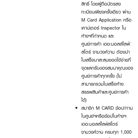
สิทธิ์ โดยผู้ถือบัตรลง
ทะเบียนเพียงครั้งเดียว ผ่าน
M Card Application หรือ
เคาน์เตอร์ Inspector ใน
ห้างฯที่กำหนด และ
ศูนย์การค้า เดอะมอลล์ไลฟ์
สโตร์ งามวงศ์วาน ต้องนำ
ใบเสร็จมาสะสมยอดใช้จ่ายที่
จุดแลกรับของสมนาคุณของ
ศูนย์การค้าทุกครั้ง (ไม่
สามารถรวมใบเสร็จห้าง
สรรพสินค้าและศูนย์การค้า
ได้)
สมาชิก M CARD ช้อป/ทาน
ในศูนย์ฯหรือช้อปในห้างฯ
เดอะมอลล์ไลฟ์สโตร์
งามวงศ์วาน ครบทุก 1,000