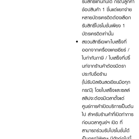
รับสิทธิ์แทนกันได้ กรณีลูกค้า
ช้อปสินค้า 1 ชิ้นแต่แยกจ่าย
หลายบัตรเครดิตต้องเลือก
รับสิทธิ์โปรโมชั่นเพียง 1
บัตรเครดิตเท่านั้น
สงวนสิทธิ์เฉพาะใบเสร็จที่
ออกจากเครื่องแคชเชียร์ /
ใบกำกับภาษี / ใบเสร็จที่ปริ้
นท์จากร้านค้าต้องมีตรา
ประทับชื่อร้าน
(ไม่รับบิลเงินสดเขียนมือทุก
กรณี) โดยใบเสร็จและเซลล์
สลิปจะต้องมีเวลาตั้งแต่
ศูนย์การค้าเปิดบริการเป็นต้น
ไป สำหรับร้านค้าที่เปิดทำการ
ก่อนเวลาศูนย์ฯ เปิด ที่
สามารถร่วมรับโปรโมชั่นได้
เป็นกรณีพิเศษ มีดังต่อไปนี้