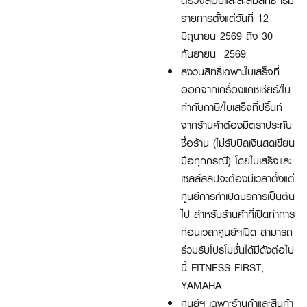
ตรวจสอบและสะสมสิทธิ เริ่ม
รายการตั้งแต่วันที่ 12
มิถุนายน 2569 ถึง 30
กันยายน 2569
สงวนสิทธิ์เฉพาะใบเสร็จที่
ออกจากเครื่องแคชเชียร์/ใบ
กำกับภาษี/ใบเสร็จที่ปริ้นท์
จากร้านค้าต้องมีตราประทับ
ชื่อร้าน (ไม่รับบิลเงินสดเขียน
มือทุกกรณี) โดยใบเสร็จและ
เซลล์สลิปจะต้องมีเวลาตั้งแต่
ศูนย์การค้าเปิดบริการเป็นต้น
ไป สำหรับร้านค้าที่เปิดทำการ
ก่อนเวลาศูนย์ฯเปิด สามารถ
ร่วมรับโปรโมชั่นได้มีดังต่อไป
นี้ FITNESS FIRST,
YAMAHA
ศูนย์ฯ เฉพาะร้านค้าและสินค้า