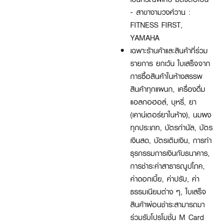
- สาขางามวงศ์วาน :
FITNESS FIRST,
YAMAHA
เฉพาะร้านค้าและสินค้าที่ร่วม
รายการ ยกเว้น ใบเสร็จจาก
การซื้อสินค้าในห้างสรรพ
สินค้าทุกแผนก, เครื่องดื่ม
แอลกอฮอล์, บุหรี่, ยา
(เคาน์เตอร์ยาในห้าง), นมผง
ทุกประเภท, บัตรกำนัล, บัตร
เงินสด, บัตรเติมเงิน, การทำ
ธุรกรรมการเงินกับธนาคาร,
การชำระค่าสาธารณูปโภค,
ค่าดอกเบี้ย, ค่าปรับ, ค่า
ธรรมเนียมต่าง ๆ, ใบเสร็จ
สินค้าผ่อนชำระสามารถมา
ร่วมรับโปรโมชั่น M Card