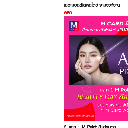
เดอะมอลล์ไลฟ์สโตร์ งามวงศ์วาน
คลิก
2. แลก 1 M Point รับส่วนลด