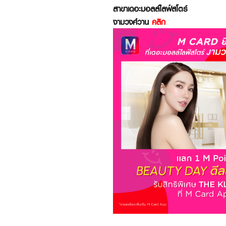
สาขาเดอะมอลล์ไลฟ์สโตร์
งามวงศ์วาน
คลิก