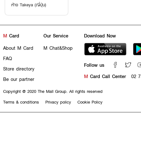
ห้าง Takeya (ญี่ปุ่น)
M
Card
Our Service
Download Now
About M Card
M Chat&Shop
FAQ
Follow us
Store directory
M
Card Call Center
02 7
Be our partner
Copyright @ 2020 The Mall Group. All rights reserved
Terms & conditions
Privacy policy
Cookie Policy