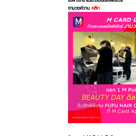
งามวงศ์วาน
คลิก