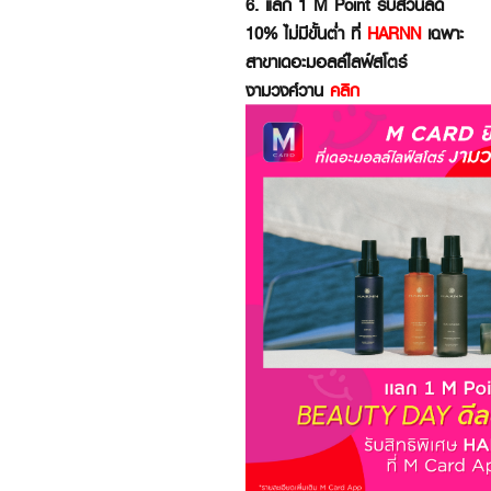
6. แลก 1 M Point รับส่วนลด
10% ไม่มีขั้นต่ำ ที่
HARNN
เฉพาะ
สาขาเดอะมอลล์ไลฟ์สโตร์
งามวงศ์วาน
คลิก