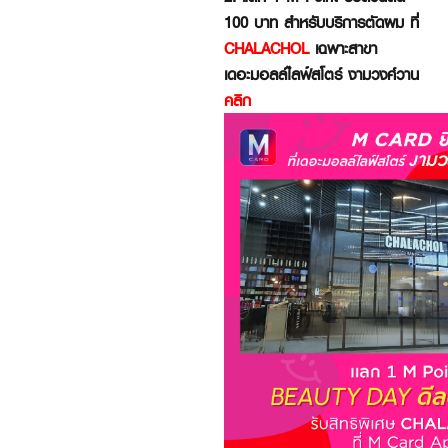
100 บาท สำหรับบริการตัดผม ที่
CHALACHOL
เฉพาะสาขา
เดอะมอลล์ไลฟ์สโตร์ งามวงศ์วาน
คลิก