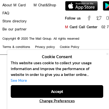
About M Card
M Chat&Shop
FAQ
Follow us
Store directory
M
Card Call Center
02 7
Be our partner
Copyright @ 2020 The Mall Group. All rights reserved
Terms & conditions
Privacy policy
Cookie Policy
Cookie Consent
This website uses cookie to collect your usage
information and improve the performance of
website in order to give you a better online
experience and offer products or services to suit
See More
your wish. By continuing to browse this website
Accept
without any adjustment, it is deemed that you
accept our
"Cookie Policy"
Change Preferences