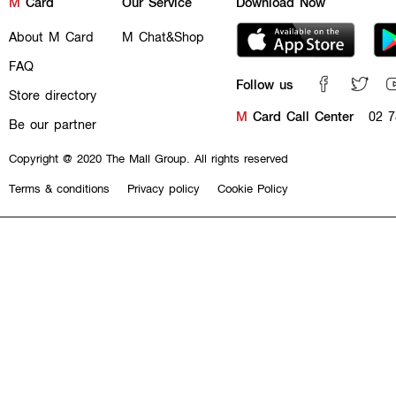
M
Card
Our Service
Download Now
About M Card
M Chat&Shop
FAQ
Follow us
Store directory
M
Card Call Center
02 7
Be our partner
Copyright @ 2020 The Mall Group. All rights reserved
Terms & conditions
Privacy policy
Cookie Policy