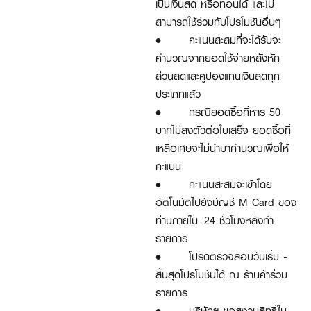
เป็นเงินสด หรือทอนได้ และไม่
สามารถใช้ร่วมกับโปรโมชันอื่นๆ
•
คะแนนสะสมที่จะได้รับจะ
คำนวณจากยอดใช้จ่ายหลังหัก
ส่วนลดและคูปองแทนเงินสดทุก
ประเภทแล้ว
•
กรณียอดซื้อที่หาร 50
บาทไม่ลงตัวต่อใบเสร็จ ยอดซื้อที่
เหลือเศษจะไม่นำมาคำนวณเพื่อให้
คะแนน
•
คะแนนสะสมจะเข้าโดย
อัตโนมัติไปยังบัญชี M Card ของ
ท่านภายใน 24 ชั่วโมงหลังทำ
รายการ
•
โปรดตรวจสอบวันเริ่ม -
สิ้นสุดโปรโมชันได้ ณ ร้านค้าร่วม
รายการ
•
บริษัทฯ ขอสงวนสิทธิ์ใน