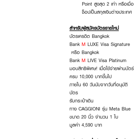
Point
สูงสุด
2
เท่า หรือเมื่อ
ช็อปเป็นสกุลเงินต่างประเทศ
สำหรับผู้สมัครบัตรรายใหม่
บัตรเครดิต
Bangkok
Bank
M
LUXE Visa Signature​
หรือ
Bangkok
Bank
M
LIVE Visa Platinum​
มอบสิทธิพิเศษ! เมื่อใช้จ่ายผ่านบัตร่
ครบ
10,000
บาทขึ้นไป
ภายใน
60
วันนับจากวันที่อนุมัติ
บัตร​
รับกระเป๋าเดิน
ทาง
CAGGIONI
รุ่น
Meta Blue ​
ขนาด
20
นิ้ว จำนวน
1
ใบ
มูลค่า
4,590
บาท​