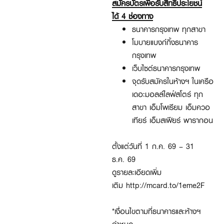
สมัครบัตรเพื่อรับสิทธิประโยชน์
ได้
4
ช่องทาง​
ธนาคารกรุงเทพ ทุกสาขา​
โมบายแบงก์กิ้งธนาคาร
กรุงเทพ​
เว็บไซต์ธนาคารกรุงเทพ​
จุดรับสมัครในห้างฯ ในเครือ
เดอะมอลล์ไลฟ์สโตร์ ทุก
สาขา เอ็มโพเรียม เอ็มควอ
เทียร์ เอ็มสเฟียร์ พารากอน​
ตั้งแต่วันที่
1 ก
.ค.
69 – 31
ธ
.ค.
69​
ดูรายละเอียดเพิ่ม
เติม
http://mcard.to/1eme2F
*
เงื่อนไขตามที่ธนาคารและห้างฯ