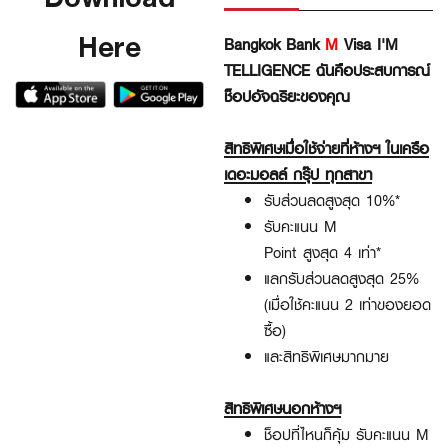
Here
Bangkok Bank
M
Visa I'M
TELLIGENCE
ฉันคือประสบการณ์
ช็อปอัจฉริยะของคุณ​
สิทธิพิเศษเมื่อใช้จ่ายที่ห้างฯ ในเครือ
เดอะมอลล์ กรุ๊ป ทุกสาขา​
รับส่วนลดสูงสุด
10%*​
รับคะแนน
M
Point
สูงสุด
4
เท่า*​
แลกรับส่วนลดสูงสุด
25%
(
เมื่อใช้คะแนน
2
เท่าของยอด
ซื้อ)​
และสิทธิพิเศษมากมาย
สิทธิพิเศษนอกห้างฯ
ช็อปที่ไหนก็คุ้ม รับคะแนน
M