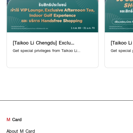
[Taikoo Li Chengdu] Exclu...
[Taikoo Li
Get special privileges from Taikoo Li
Get special 
Chengdu
Chengdu
M
Card
About M Card