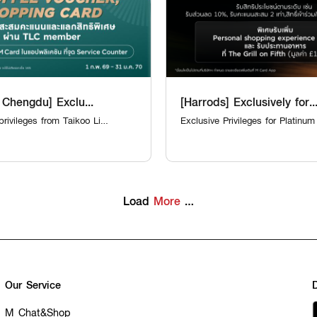
 Chengdu] Exclu...
[Harrods] Exclusively for..
privileges from Taikoo Li
Exclusive Privileges for Platin
Platinum VIP Th...
Load
More
…
Our Service
M Chat&Shop