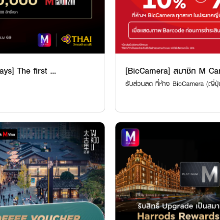
ys] The first ...
[BicCamera] สมาชิก M Car
รับส่วนลด ที่ห้าง BicCamera (ญี่ปุ่