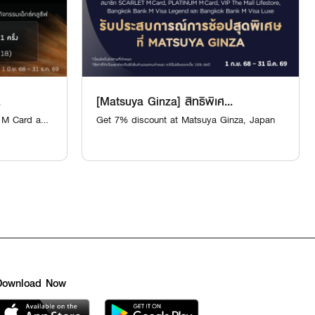
.
[Matsuya Ginza] สิทธิพิเศ...
um M Card and
Get 7% discount at Matsuya Ginza, Japan
Download Now