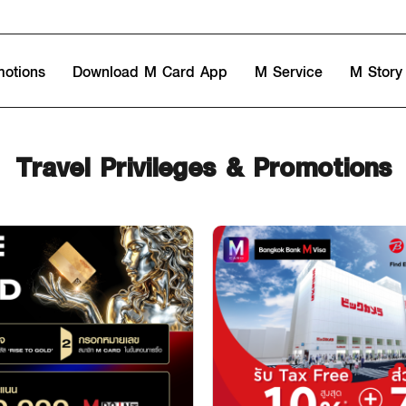
motions
Download M Card App
M Service
M Story
Travel Privileges & Promotions