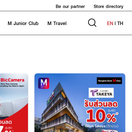
Be our partner
Store directory
M Junior Club
M Travel
EN
|
TH