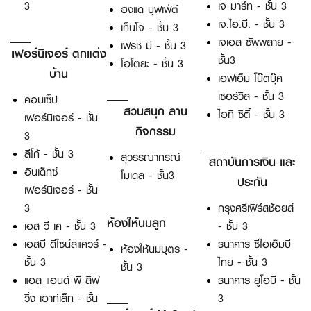
3
เจ มาร์ท - ชั้น 3
ฮงแด บุฟเฟ่ต์
เจ.ไอ.บี. - ชั้น 3
เท็นโจ - ชั้น 3
เจเอล ซัพพลาย -
เฟรช มี - ชั้น 3
เฟอร์นิเจอร์ ตกแต่ง
ชั้น3
โอโตยะ - ชั้น 3
บ้าน
เอฟเอ็ม โน๊ตบุ๊ค
เซอร์วิส - ชั้น 3
คอนเซ็ป
สวนสนุก ลาน
ไอที ซิตี้ - ชั้น 3
เฟอร์นิเจอร์ - ชั้น
กิจกรรม
3
ลีโก้ - ชั้น 3
สุวรรณากรณ์
สถาบันการเงิน และ
อินเด็กซ์
โมเดล - ชั้น3
ประกัน
เฟอร์นิเจอร์ - ชั้น
3
กรุงศรีเฟิร์สช้อยส์
ห้องให้นมลูก
เอส วี เค - ชั้น 3
- ชั้น 3
เอสบี ดีไซน์สแควร์ -
ธนาคาร ซีไอเอ็มบี
ห้องให้นมบุตร -
ชั้น 3
ไทย - ชั้น 3
ชั้น 3
แอล แอนด์ พี ลิฟ
ธนาคาร ยูโอบี - ชั้น
วิ่ง เอาท์เล็ท - ชั้น
3