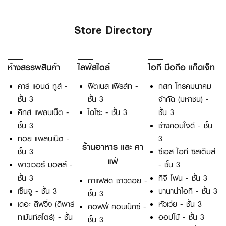
Store Directory
ห้างสรรพสินค้า
ไลฟ์สไตล์
ไอที มือถือ แก็ดเจ็ท
คาร์ แอนด์ ทูส์ -
ฟิตเนส เฟิรส์ท -
กสท โทรคมนาคม
ชั้น 3
ชั้น 3
จำกัด (มหาชน) -
คิทส์ แพลนเน็ต -
ไดโซะ - ชั้น 3
ชั้น 3
ชั้น 3
ช่างคอมใจดี - ชั้น
ทอย แพลนเน็ต -
3
ร้านอาหาร และ คา
ชั้น 3
ซีเอส ไอที ซิสเต็มส์
แฟ่
พาวเวอร์ มอลล์ -
- ชั้น 3
ชั้น 3
ทีจี โฟน - ชั้น 3
กาแฟสด ชาวดอย -
เซ็นจู - ชั้น 3
บานาน่าไอที - ชั้น 3
ชั้น 3
เดอะ ลีฟวิ่ง (ดีพาร์
หัวเว่ย - ชั้น 3
คอฟฟี่ คอนเน็กซ์ -
ทเม้นท์สโตร์) - ชั้น
ออปโป้ - ชั้น 3
ชั้น 3